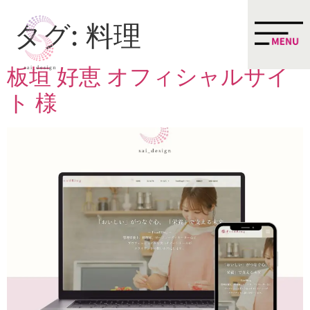
タグ:
料理
板垣 好恵 オフィシャルサイ
ト 様